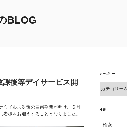
BLOG
カテゴリー
放課後等デイサービス開
カ
テ
ゴ
リ
ナウイルス対策の自粛期間が明け、６月
ー
検索
用者様をお迎えすることとなりました。
検