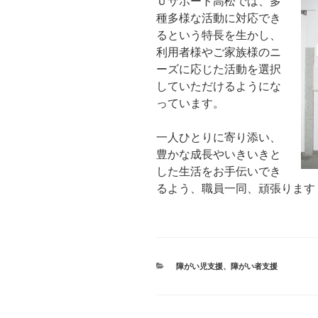
Ｕサポート高松では、多
種多様な活動に対応でき
るという特長を生かし、
利用者様やご家族様のニ
ーズに応じた活動を選択
していただけるようにな
っています。
一人ひとりに寄り添い、
豊かな成長やいきいきと
した生活をお手伝いでき
るよう、職員一同、頑張ります
カ
障がい児支援
、
障がい者支援
テ
ゴ
リ
ー