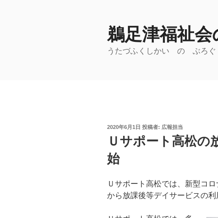
コ
ン
鵜足津福祉会の
テ
ン
うたづふくしかい の ぶろぐ
ツ
へ
ス
キ
ッ
プ
投
2020年6月1日
投稿者:
広報担当
稿
Ｕサポート高松の
日:
始
Ｕサポート高松では、新型コロ
から放課後等デイサービスの利