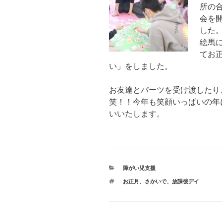
所の
会を
した
絵馬
てお
い」をしました。
お友達とパーツを受け渡したり
笑！！今年も笑顔いっぱいの年
いいたします。
カ
障がい児支援
テ
タ
お正月
、
さかいで
、
放課後デイ
ゴ
グ
リ
ー