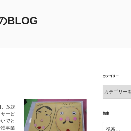
BLOG
カテゴリー
カ
テ
ゴ
日、放課
リ
ー
検索
イサービ
かいでと
検
介護事業