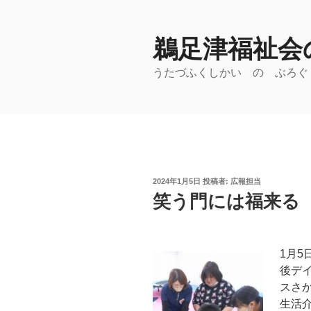
コ
ン
鵜足津福祉会の
テ
ン
うたづふくしかい の ぶろぐ
ツ
へ
ス
キ
ッ
プ
投
2024年1月5日
投稿者:
広報担当
稿
笑う門には福来る
日:
1月5
後デ
スさ
生活