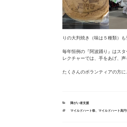
りの大判焼き（味は５種類）も
毎年恒例の『阿波踊り』はスタ
レクチャーでは、手をあげ、声
たくさんのボランティアの方に
カ
障がい者支援
テ
タ
マイルドハート祭
、
マイルドハート高円
ゴ
グ
リ
ー