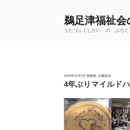
コ
ン
鵜足津福祉会の
テ
ン
うたづふくしかい の ぶろぐ
ツ
へ
ス
キ
ッ
プ
投
2023年10月7日
投稿者:
広報担当
稿
4年ぶりマイルド
日: