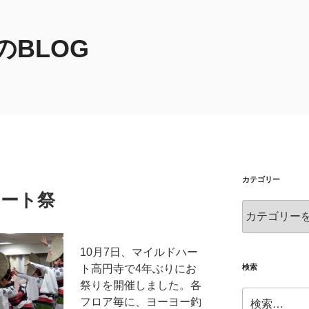
BLOG
カテゴリー
ハート祭
カ
テ
ゴ
10月7日、マイルドハー
リ
ー
検索
ト高円寺で4年ぶりにお
祭りを開催しました。各
検
フロア毎に、ヨーヨー釣