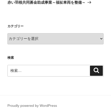
ゲ
の
赤い羽根共同募金助成事業～福祉車両を整備～
投
ー
稿
シ
ョ
カテゴリー
ン
カ
テ
ゴ
リ
検索
ー
検
検
索
索:
Proudly powered by WordPress