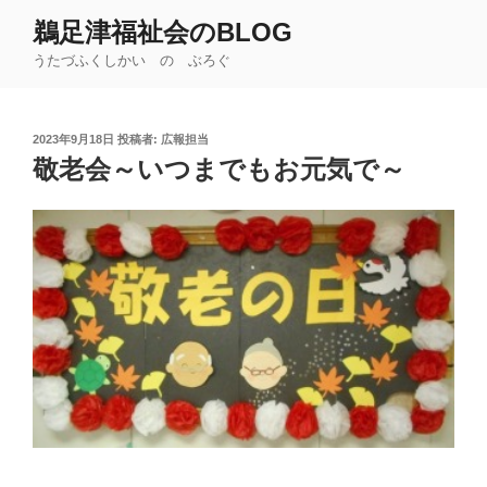
コ
鵜足津福祉会のBLOG
ン
うたづふくしかい の ぶろぐ
テ
ン
ツ
投
2023年9月18日
投稿者:
広報担当
へ
稿
敬老会～いつまでもお元気で～
ス
日:
キ
ッ
プ