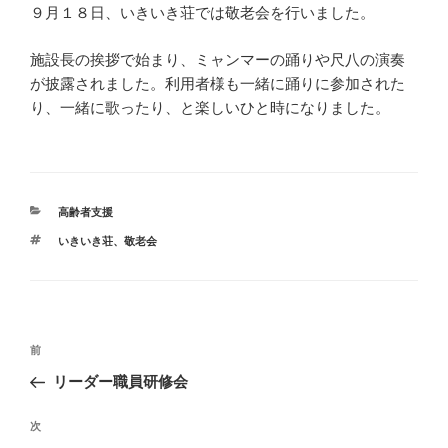
９月１８日、いきいき荘では敬老会を行いました。
施設長の挨拶で始まり、ミャンマーの踊りや尺八の演奏
が披露されました。利用者様も一緒に踊りに参加された
り、一緒に歌ったり、と楽しいひと時になりました。
カ
高齢者支援
テ
タ
いきいき荘
、
敬老会
ゴ
グ
リ
ー
投
前
前
稿
の
リーダー職員研修会
ナ
投
ビ
稿
次
次