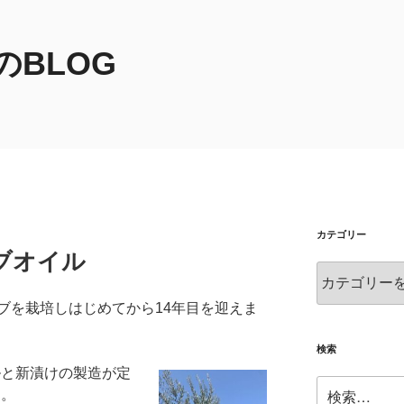
BLOG
カテゴリー
ブオイル
カ
テ
ブを栽培しはじめてから14年目を迎えま
ゴ
リ
ー
検索
ルと新漬けの製造が定
検
た。