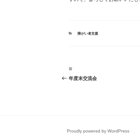
カ
障がい者支援
テ
ゴ
リ
ー
投
前
前
稿
の
年度末交流会
投
ナ
稿
ビ
ゲ
ー
Proudly powered by WordPress
シ