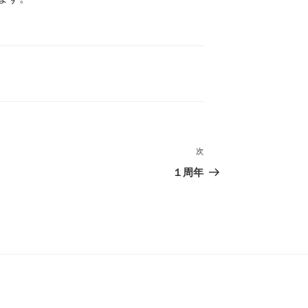
次
次
の
１周年
投
稿