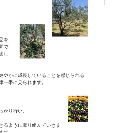
索:
品を
間で
適し
健やかに成長していることを感じられる
津一帯に見られます。
っかり行い、
きるように取り組んでいきま
ます。