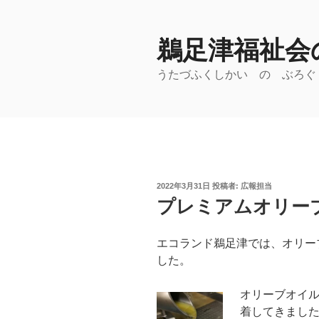
コ
ン
鵜足津福祉会の
テ
ン
うたづふくしかい の ぶろぐ
ツ
へ
ス
キ
ッ
プ
投
2022年3月31日
投稿者:
広報担当
稿
プレミアムオリー
日:
エコランド鵜足津では、オリー
した。
オリーブオイ
着してきまし