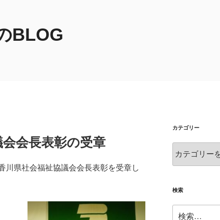
BLOG
カテゴリー
議会会長表彰の受章
カ
テ
香川県社会福祉協議会会長表彰を受章し
ゴ
リ
ー
検索
検