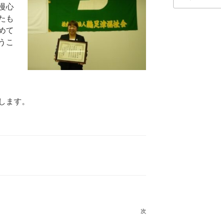
索:
慢心
たも
めて
うこ
します。
次
次