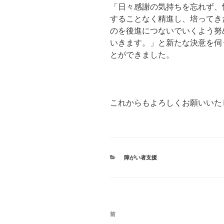
「日々感謝の気持ちを忘れず、
することなく精進し、培ってき
のを後進につないでいくよう努
いきます。」と新たな決意を伺
とができました。
これからもよろしくお願いいた
カ
障がい者支援
テ
ゴ
リ
ー
投
前
前