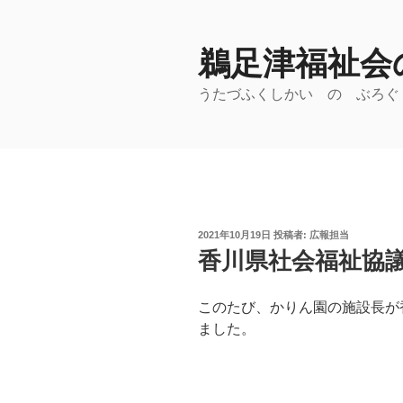
コ
ン
鵜足津福祉会の
テ
ン
うたづふくしかい の ぶろぐ
ツ
へ
ス
キ
ッ
プ
投
2021年10月19日
投稿者:
広報担当
稿
香川県社会福祉協
日:
このたび、かりん園の施設長が
ました。