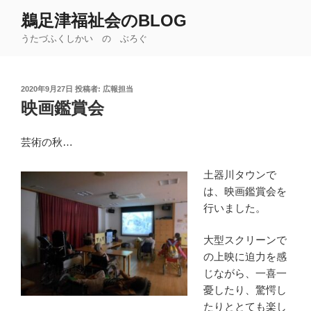
コ
鵜足津福祉会のBLOG
ン
うたづふくしかい の ぶろぐ
テ
ン
ツ
投
2020年9月27日
投稿者:
広報担当
へ
稿
映画鑑賞会
ス
日:
キ
ッ
芸術の秋…
プ
土器川タウンで
は、映画鑑賞会を
行いました。
大型スクリーンで
の上映に迫力を感
じながら、一喜一
憂したり、驚愕し
たりととても楽し