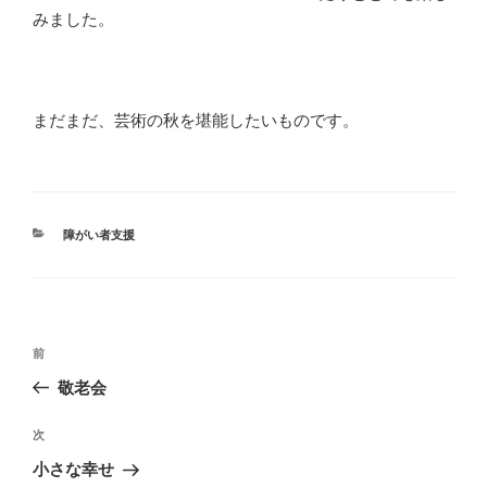
みました。
まだまだ、芸術の秋を堪能したいものです。
カ
障がい者支援
テ
ゴ
リ
ー
投
前
前
稿
の
敬老会
ナ
投
ビ
稿
次
次
ゲ
の
小さな幸せ