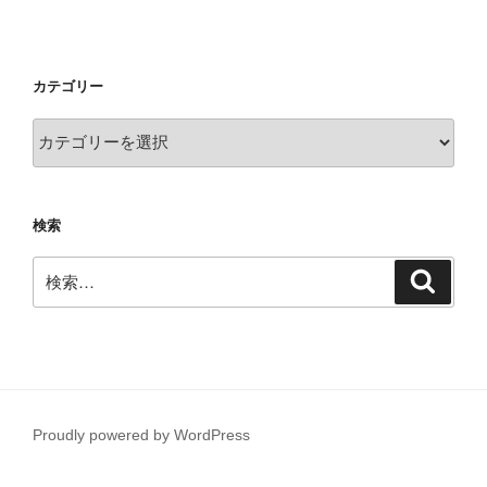
投
ー
稿
シ
ョ
カテゴリー
ン
カ
テ
ゴ
リ
検索
ー
検
検
索
索:
Proudly powered by WordPress