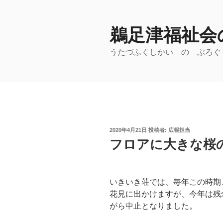
コ
ン
鵜足津福祉会の
テ
ン
うたづふくしかい の ぶろぐ
ツ
へ
ス
キ
ッ
プ
投
2020年4月21日
投稿者:
広報担当
稿
フロアに大きな桜
日:
いきいき荘では、毎年この時期
花見に出かけますが、今年は残
がら中止となりました。