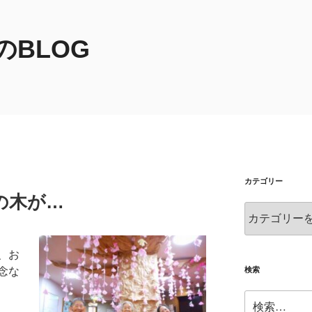
BLOG
カテゴリー
の木が…
カ
テ
ゴ
、お
リ
ー
検索
念な
検