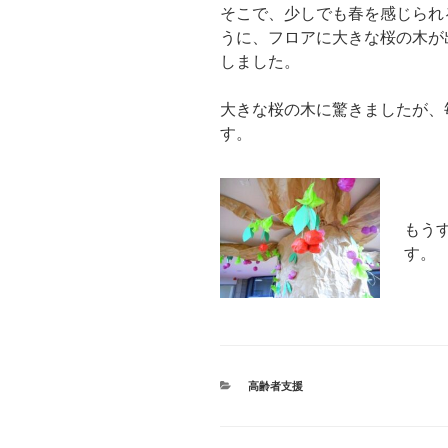
そこで、少しでも春を感じられ
うに、フロアに大きな桜の木が
しました。
大きな桜の木に驚きましたが、
す。
もう
す。
カ
高齢者支援
テ
ゴ
リ