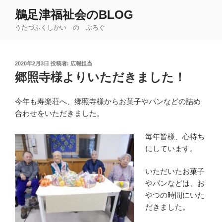
コ
鵜足津福祉会のBLOG
ン
うたづふくしかい の ぶろぐ
テ
ン
ツ
投
2020年2月3日
投稿者:
広報担当
へ
稿
郷照寺様よりいただきました！
ス
日:
キ
ッ
今年も寿楽荘へ、郷照寺様からお菓子やパンなどの詰め
プ
合わせをいただきました。
毎年皆様、心待ち
にしています。
いただいたお菓子
やパンなどは、お
やつの時間にいた
だきました。