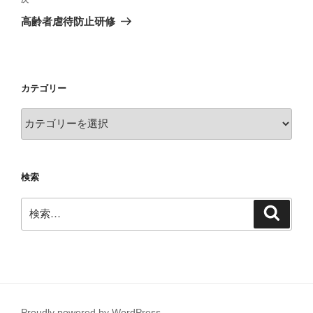
次
ゲ
の
高齢者虐待防止研修
投
ー
稿
シ
ョ
カテゴリー
ン
カ
テ
ゴ
リ
検索
ー
検
検
索
索:
Proudly powered by WordPress