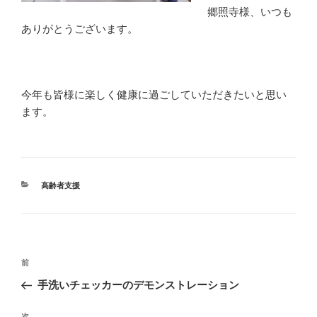
郷照寺様、いつも
ありがとうございます。
今年も皆様に楽しく健康に過ごしていただきたいと思い
ます。
カ
高齢者支援
テ
ゴ
リ
ー
投
前
前
稿
の
手洗いチェッカーのデモンストレーション
ナ
投
ビ
稿
次