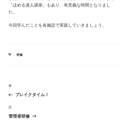
「ほめる達人講座」もあり、有意義な時間となりまし
た。
今回学んだことを各施設で実践していきましょう。
カ
研修
テ
ゴ
リ
ー
投
前
前
稿
の
ブレイクタイム！
ナ
投
ビ
稿
次
次
ゲ
の
管理者研修
投
ー