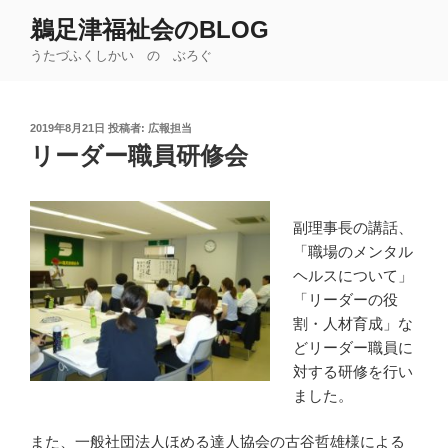
コ
鵜足津福祉会のBLOG
ン
うたづふくしかい の ぶろぐ
テ
ン
ツ
投
2019年8月21日
投稿者:
広報担当
へ
稿
リーダー職員研修会
ス
日:
キ
ッ
副理事長の講話、
プ
「職場のメンタル
ヘルスについて」
「リーダーの役
割・人材育成」な
どリーダー職員に
対する研修を行い
ました。
また、一般社団法人ほめる達人協会の古谷哲雄様による