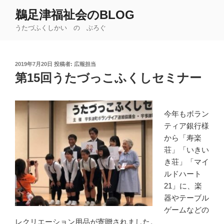
コ
鵜足津福祉会のBLOG
ン
うたづふくしかい の ぶろぐ
テ
ン
ツ
投
2019年7月20日
投稿者:
広報担当
へ
稿
第15回うたづっこふくしセミナー
ス
日:
キ
ッ
今年もボラン
プ
ティア銀行様
から「寿楽
荘」「いきい
き荘」「マイ
ルドハート
21」に、楽
器やテーブル
ゲームなどの
レクリエーション用品が寄贈されました。