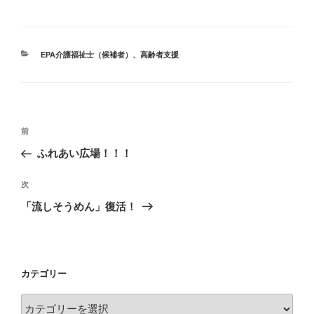
カ
EPA介護福祉士（候補者）
、
高齢者支援
テ
ゴ
リ
ー
投
前
前
稿
の
ふれあい広場！！！
ナ
投
ビ
稿
次
次
ゲ
の
「流しそうめん」復活！
投
ー
稿
シ
ョ
カテゴリー
ン
カ