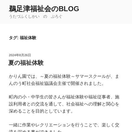
コ
鵜足津福祉会のBLOG
ン
うたづふくしかい の ぶろぐ
テ
ン
ツ
タグ:
福祉体験
へ
ス
キ
投
2024年8月26日
ッ
稿
夏の福祉体験
日:
プ
かりん園では、～夏の福祉体験～サマースクールが、ま
んのう町社会福祉協議会主催で開催されました。
町内の小・中学生の皆さんが福祉体験や福祉従事者、施
設利用者との交流を通して、社会福祉への理解と関心を
深めることを目的としています。
一緒に作業やレクリエーションを行うことで、楽しく交
流を深める事ができました。