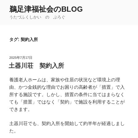
コ
鵜足津福祉会のBLOG
ン
うたづふくしかい の ぶろぐ
テ
ン
ツ
タグ:
契約入所
へ
ス
キ
投
2025年7月17日
ッ
稿
土器川荘 契約入所
日:
プ
養護老人ホームは、家族や住居の状況など環境上の理
由、かつ金銭的な理由でお困りの高齢者が「措置」で入
所する施設です。しかし、措置の条件に当てはまらなく
ても「措置」ではなく「契約」で施設を利用することが
できます。
土器川荘でも、契約入所を開始して約半年が経過しまし
た。