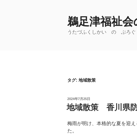
コ
ン
鵜足津福祉会の
テ
ン
うたづふくしかい の ぶろぐ
ツ
へ
ス
キ
ッ
プ
タグ:
地域散策
投
2024年7月25日
稿
地域散策 香川県
日:
梅雨が明け、本格的な夏を迎え
た。