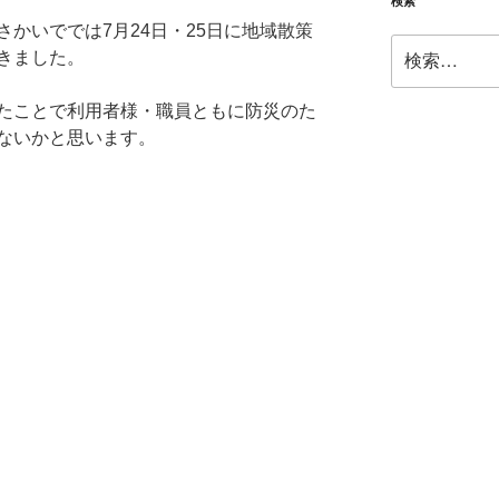
ー
検索
かいででは7月24日・25日に地域散策
検
きました。
索:
たことで利用者様・職員ともに防災のた
ないかと思います。