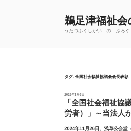
コ
ン
鵜足津福祉会の
テ
ン
うたづふくしかい の ぶろぐ
ツ
へ
ス
キ
ッ
プ
タグ:
全国社会福祉協議会会長表彰
投
2025年1月6日
稿
「全国社会福祉協
日:
労者）」～当法人
2024
年11月26日、浅草公会堂