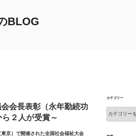
BLOG
カテゴリー
議会会長表彰（永年勤続功
カ
から２人が受賞～
テ
ゴ
リ
（東京）で
開催された全国社会福祉大会