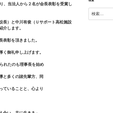
ー
検索
より、当法人から２名が会長表彰を受賞し
検
索:
設長）と中川有俊（Ｕサポート高松施設
紹介します。
長表彰を頂きました。
厚く御礼申し上げます。
けられたのも理事長を始め
導と多くの諸先輩方、同
っていることと、心より
え合い、共に生きる」