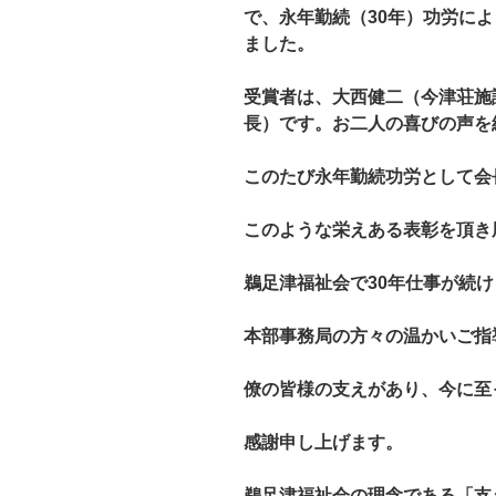
で、永年勤続（30年）功労に
ました。
受賞者は、大西健二（今津荘施
長）です。お二人の喜びの声を
このたび永年勤続功労として会
このような栄えある表彰を頂き
鵜足津福祉会で30年仕事が続
本部事務局の方々の温かいご指
僚の皆様の支えがあり、今に至
感謝申し上げます。
鵜足津福祉会の理念である「支