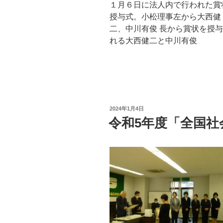
１月６日に法人内で行われた賞
授与式。小松理事左から大西健
二、中川有俊 長から賞状を授
れる大西健二と中川有俊
投
2024年1月4日
稿
令和5年度「全国社
日: