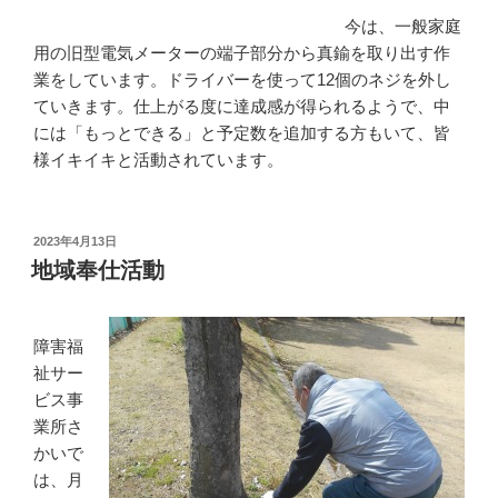
今は、一般家庭
用の旧型電気メーターの端子部分から真鍮を取り出す作
業をしています。ドライバーを使って12個のネジを外し
ていきます。仕上がる度に達成感が得られるようで、中
には「もっとできる」と予定数を追加する方もいて、皆
様イキイキと活動されています。
投
2023年4月13日
稿
地域奉仕活動
日:
障害福
祉サー
ビス事
業所さ
かいで
は、月