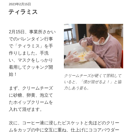
投
2023年2月15日
稿
ティラミス
日:
2月15日、事業所さかい
でのバレンタイン行事
で「ティラミス」を手
作りしました。手洗
い、マスクをしっかり
着用してクッキング開
始！
クリームチーズが硬くて苦戦して
いると、「僕が混ぜるよ！」と協
まず、クリームチーズ
力しあう姿も。
に砂糖、卵黄、泡立て
たホイップクリームを
入れて混ぜます。
次に、コーヒー液に浸したビスケットと先ほどのクリー
ムをカップの中に交互に重ね、仕上げにココアパウダー