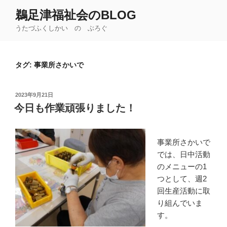
コ
鵜足津福祉会のBLOG
ン
うたづふくしかい の ぶろぐ
テ
ン
ツ
タグ:
事業所さかいで
へ
ス
キ
投
2023年9月21日
ッ
稿
今日も作業頑張りました！
日:
プ
事業所さかいで
では、日中活動
のメニューの1
つとして、週2
回生産活動に取
り組んでいま
す。