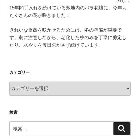
力して
15年間手入れを続けている敷地内のバラ花壇に、今年も
たくさんの花が咲きました！
きれいな薔薇を咲かせるためには、冬の準備が重要で
す。刺に注意しながら、老化した枝のみを丁寧に剪定し
たり、水やりを毎日欠かさず続けています。
カテゴリー
カ
テ
ゴ
リ
検索
ー
検
検
索
索: