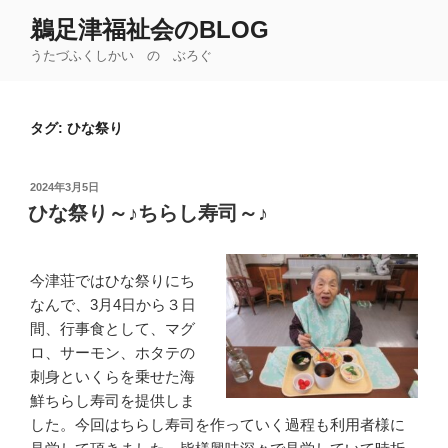
コ
鵜足津福祉会のBLOG
ン
うたづふくしかい の ぶろぐ
テ
ン
ツ
タグ:
ひな祭り
へ
ス
キ
投
2024年3月5日
ッ
稿
ひな祭り～♪ちらし寿司～♪
日:
プ
今津荘ではひな祭りにち
なんで、3月4日から３日
間、行事食として、マグ
ロ、サーモン、ホタテの
刺身といくらを乗せた海
鮮ちらし寿司を提供しま
した。今回はちらし寿司を作っていく過程も利用者様に