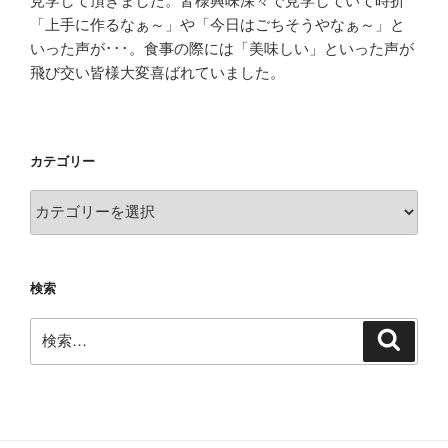
見学して頂きました。皆様興味深々で見学していて時折
「上手に作るなぁ～」や「今日はごちそうやなぁ～」と
いった声が･･･。食事の際には「美味しい」といった声が
飛び交い皆様大変喜ばれていました。
カテゴリー
カ
テ
ゴ
リ
検索
ー
検
検
索
索: