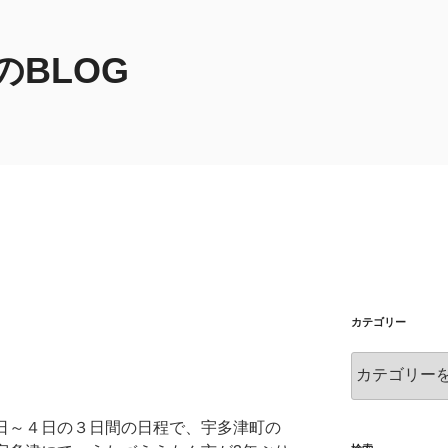
BLOG
カテゴリー
カ
テ
ゴ
～４日の３日間の日程で、宇多津町の
リ