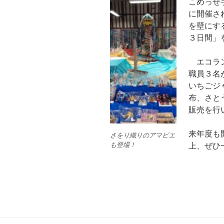
こめっせ
に開催さ
を壁にす
３日間」
エコラン
職員３名
いちごジ
布、さと
販売を行
来年度も
さをり織りのアマビエ
も登場！
上、ぜひ