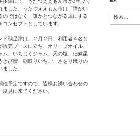
ー
検索
宇多津にて、うたづええもん市が3年ぶり
れました。うたづええもん市は「障がい
検
るのではなく、誰かとつながる扉にする
索:
をコンセプトとしています。
ド鵜足津は、２月２日、利用者４名と
が販売ブースに立ち、オリーブオイル、
ャム、いちじくジャム、天の塩、佃煮昆
うきび蜜、朝取りいちご、さをり織りの
いました。
開催予定ですので、皆様お誘い合わせの
一度見に来てください。