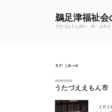
コ
ン
鵜足津福祉会の
テ
ン
うたづふくしかい の ぶろぐ
ツ
へ
ス
キ
ッ
プ
タグ:
こめっせ
投
2023年2月2日
稿
うたづええもん市
日:
２月２日