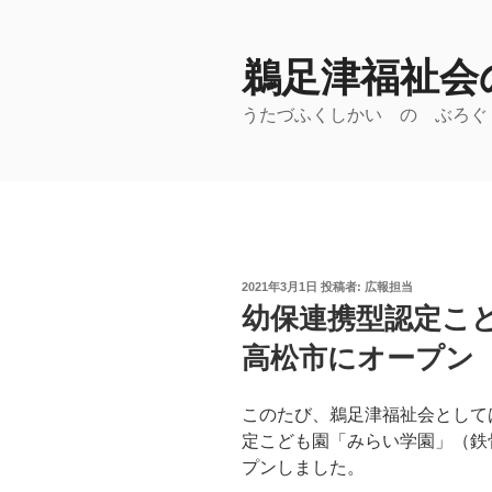
コ
ン
鵜足津福祉会の
テ
ン
うたづふくしかい の ぶろぐ
ツ
へ
ス
キ
ッ
プ
投
2021年3月1日
投稿者:
広報担当
稿
幼保連携型認定こ
日:
高松市にオープン
このたび、鵜足津福祉会として
定こども園「みらい学園」（鉄
プンしました。