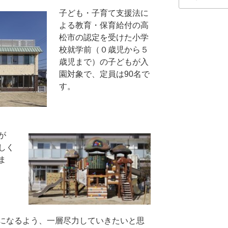
索:
子ども・子育て支援法に
よる教育・保育給付の高
松市の認定を受けた小学
校就学前（０歳児から５
歳児まで）の子どもが入
園対象で、定員は90名で
す。
が
しく
ま
になるよう、一層尽力していきたいと思