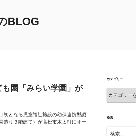
BLOG
カテゴリー
ども園「みらい学園」が
カ
テ
ゴ
リ
は初となる児童福祉施設の幼保連携型認
ー
検索
骨造り３階建て）が高松市木太町にオー
検