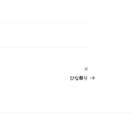
次
次
の
ひな祭り
投
稿