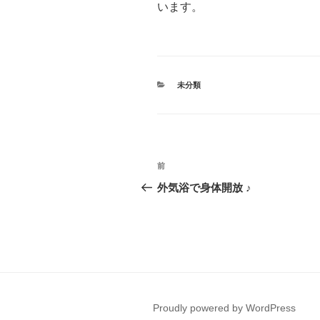
います。
カ
未分類
テ
ゴ
リ
ー
投
前
前
稿
の
外気浴で身体開放 ♪
投
ナ
稿
ビ
ゲ
ー
Proudly powered by WordPress
シ